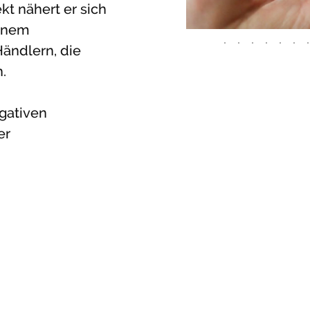
kt nähert er sich
einem
ändlern, die
.
igativen
er
Ein Italiener in Weimar