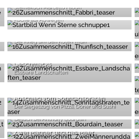
Sternekoch Marcello Fabbri
Wenn Sterne schnuppe sind
Köche auf Abwegen
Bis(s) zum letzten Fisch
Der Krieg um den Roten Thun
Die Guerilla des guten
Geschmacks
Essbare Landschaften
Abschied vom Sonntagsbraten
Küchenchef, Weltenbummler ,
Der Siegeszug von Pizza, Döner und Sushi
Fernsehstar
Besuch bei Anthony Bourdain
Zwei Männer und das Meer