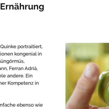
, Ernährung
uinke portraitiert,
tionen kongenial in
 Güngörmüs,
n, Ferran Adriá,
ele andere. Ein
oher Kompetenz in
infache ebenso wie