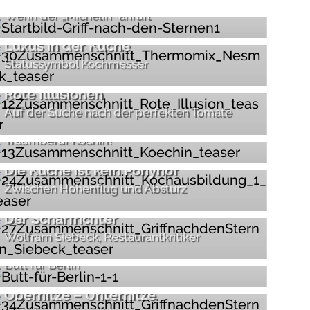
Wenn der „Michelin“ anruft
Luxus in der Küche
Statussymbol Kochmesser
Rote Illusionen
Auf der Suche nach der perfekten Tomate
Allein unter Männern
Traumberuf Köchin?
Die Küche ist kein Ponyhof
Zwischen Höhenflug und Absturz
Der Scharfrichter
Wolfram Siebeck, Restaurantkritiker
Zwei Männer und das Meer
Butt für Berlin
Oberhitze – Unterhitze