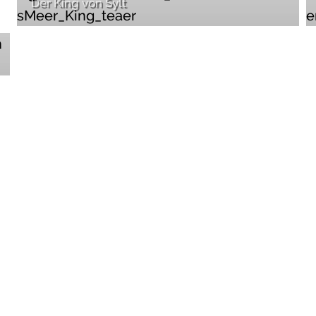
Der King von Sylt
Filme. Macher.