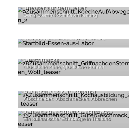
Theater auf dem Teller
Der 3-Sterne-Koch Kevin Fehling
El Bulli molekular
Die fabelhafte Welt des Ferran Adrià
Die Guerilla des guten
Geschmacks
Glückliche Kühe, glückliche Hühner
Die Küche ist kein Ponyhof
Abschneiden, Abschmecken, Abbrechen
Jenseits des guten Geschmacks
Ein kulinarischer Ethnologe in Thailand